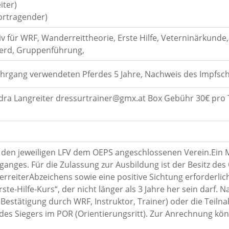
iter)
ortragender)
iv für WRF, Wanderreittheorie, Erste Hilfe, Veterninärkun
erd, Gruppenführung,
ehrgang verwendeten Pferdes 5 Jahre, Nachweis des Impfsc
ra Langreiter dressurtrainer@gmx.at Box Gebühr 30€ pro Ta
r den jeweiligen LFV dem OEPS angeschlossenen Verein.Ein 
anges. Für die Zulassung zur Ausbildung ist der Besitz de
rreiterAbzeichens sowie eine positive Sichtung erforderli
rste-Hilfe-Kurs“, der nicht länger als 3 Jahre her sein darf
Bestätigung durch WRF, Instruktor, Trainer) oder die Teil
des Siegers im POR (Orientierungsritt). Zur Anrechnung k