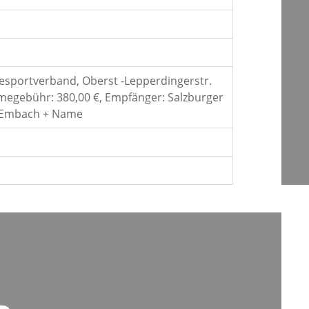
desportverband, Oberst -Lepperdingerstr.
hmegebühr: 380,00 €, Empfänger: Salzburger
6 Embach + Name