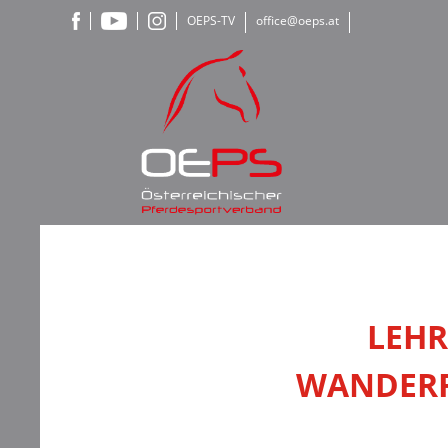
OEPS-TV
office@oeps.at
LEHR
WANDERR