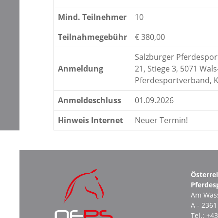
Mind. Teilnehmer
10
Teilnahmegebühr
€ 380,00
Salzburger Pferdesport
Anmeldung
21, Stiege 3, 5071 Wal
Pferdesportverband, 
Anmeldeschluss
01.09.2026
Hinweis Internet
Neuer Termin!
Österre
Pferdes
Am Wass
A - 236
Tel.:
+43