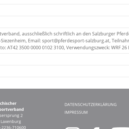
verband, ausschließlich schriftlich an den Salzburger Pfer
s-Siezenheim, Email: sport@pferdesport-salzburg.at, Teilna
Kto: AT42 3500 0000 0102 3100, Verwendungszweck: WRF 2
ichischer
DATENSCHUTZERKLÄRUNG
portverband
IMPRESSUM
ersprung 2
1 Laxenburg
-2236-710600