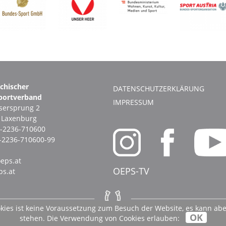
ichischer
DATENSCHUTZERKLÄRUNG
portverband
IMPRESSUM
ersprung 2
1 Laxenburg
-2236-710600
-2236-710600-99
eps.at
OEPS-TV
s.at
ies ist keine Voraussetzung zum Besuch der Website, es kann aber
OK
stehen. Die Verwendung von Cookies erlauben: