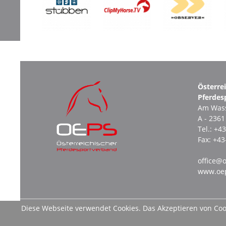
Österre
Pferdes
Am Wass
A - 236
Tel.:
+43
Fax:
+43
office@o
www.oep
Diese Webseite verwendet Cookies. Das Akzeptieren von Cook