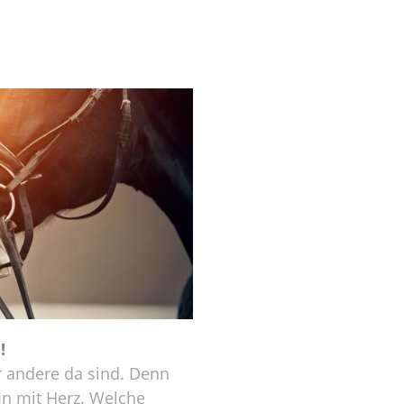
!
ür andere da sind. Denn
In mit Herz. Welche